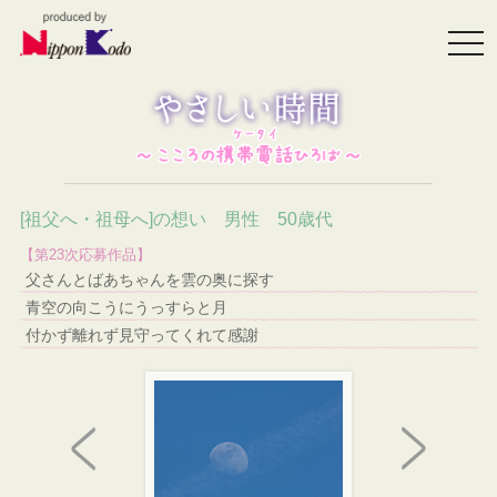
togg
navi
[祖父へ・祖母へ]の想い 男性 50歳代
【第23次応募作品】
父さんとばあちゃんを雲の奥に探す
青空の向こうにうっすらと月
付かず離れず見守ってくれて感謝