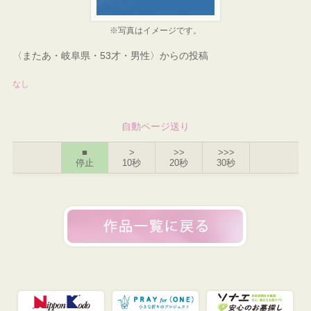
※写真はイメージです。
〈またあ・岐阜県・53才・男性〉からの投稿
なし
自動ページ送り
■
>
>>
>>>
停止
10秒
20秒
30秒