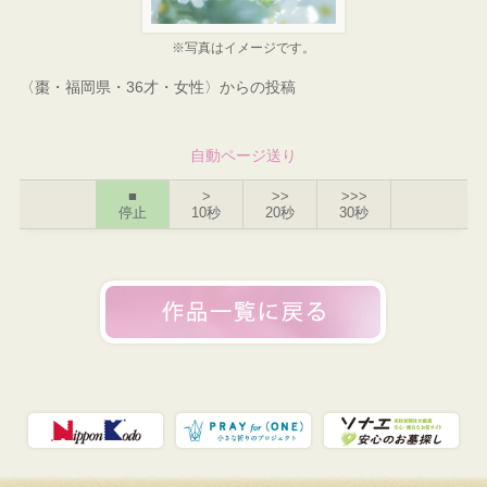
※写真はイメージです。
〈棗・福岡県・36才・女性〉からの投稿
自動ページ送り
■
>
>>
>>>
停止
10秒
20秒
30秒