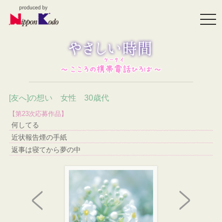
togg
navi
[友へ]の想い 女性 30歳代
【第23次応募作品】
何してる
近状報告煙の手紙
返事は寝てから夢の中