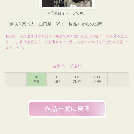
※写真はイメージです。
〈夢咲き案内人・山口県・69才・男性〉からの投稿
私の姉・弟が生まれつきのろうあ者で声を聴いたことがなく、でも見ること
と＼r＼n香りは感じることが出来るので少しでもいい香りを届けたいと思い
ます。＼r＼n
自動ページ送り
■
>
>>
>>>
停止
10秒
20秒
30秒