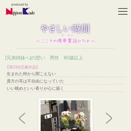
togg
navi
[兄弟姉妹へ]の想い 男性 60歳以上
【第23次応募作品】
生まれた時から聞こえない
貴方の耳は不自由になっていた
いい眺めといい香りが心に届く