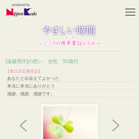
togg
navi
[遠藤周作]の想い 女性 50歳代
【第11次応募作品】
あなたと出会えてよかった
本当に本当にありがとう
感謝、感謝、感謝です。