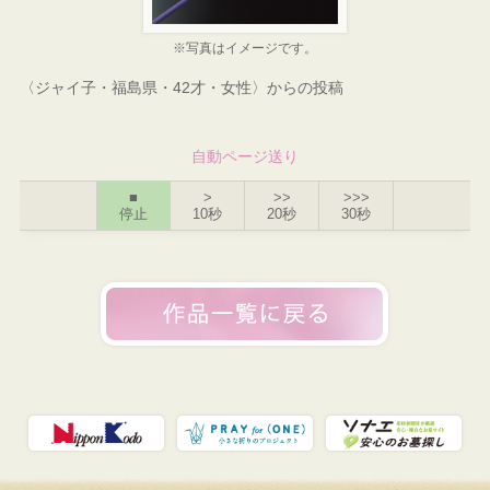
※写真はイメージです。
〈ジャイ子・福島県・42才・女性〉からの投稿
自動ページ送り
■
>
>>
>>>
停止
10秒
20秒
30秒