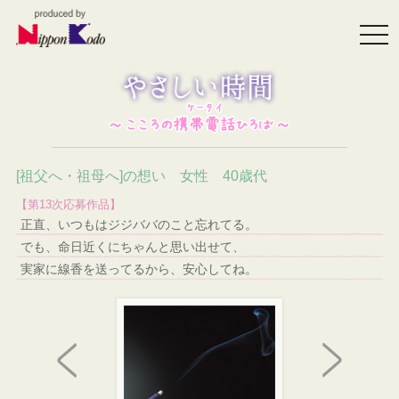
togg
navi
[祖父へ・祖母へ]の想い 女性 40歳代
【第13次応募作品】
正直、いつもはジジババのこと忘れてる。
でも、命日近くにちゃんと思い出せて、
実家に線香を送ってるから、安心してね。