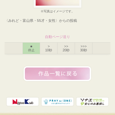
※写真はイメージです。
〈みれど・富山県・55才・女性〉からの投稿
自動ページ送り
■
>
>>
>>>
停止
10秒
20秒
30秒