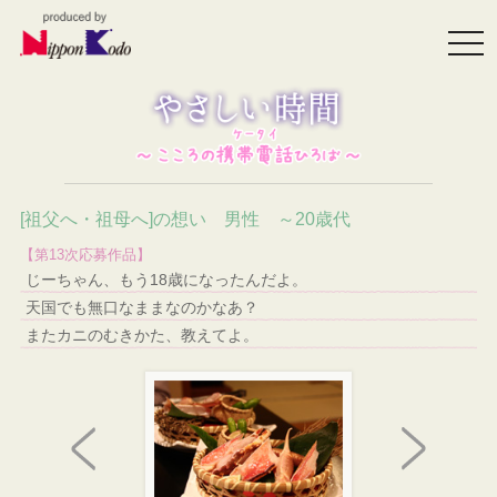
togg
navi
[祖父へ・祖母へ]の想い 男性 ～20歳代
【第13次応募作品】
じーちゃん、もう18歳になったんだよ。
天国でも無口なままなのかなあ？
またカニのむきかた、教えてよ。