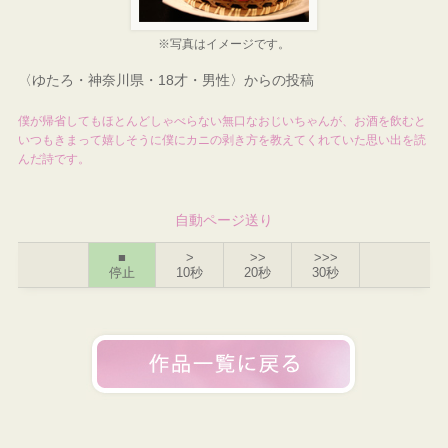
※写真はイメージです。
〈ゆたろ・神奈川県・18才・男性〉からの投稿
僕が帰省してもほとんどしゃべらない無口なおじいちゃんが、お酒を飲むと
いつもきまって嬉しそうに僕にカニの剥き方を教えてくれていた思い出を読
んだ詩です。
自動ページ送り
■
>
>>
>>>
停止
10秒
20秒
30秒