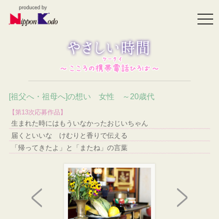
togg
navi
[祖父へ・祖母へ]の想い 女性 ～20歳代
【第13次応募作品】
生まれた時にはもういなかったおじいちゃん
届くといいな けむりと香りで伝える
「帰ってきたよ」と「またね」の言葉