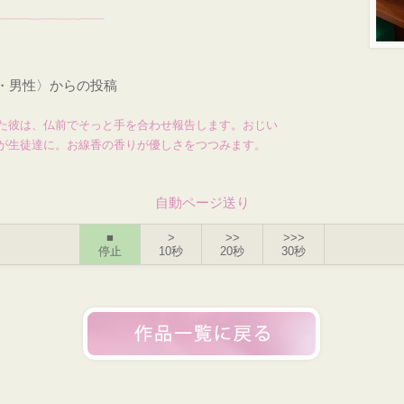
才・男性〉からの投稿
た彼は、仏前でそっと手を合わせ報告します。おじい
が生徒達に。お線香の香りが優しさをつつみます。
自動ページ送り
■
>
>>
>>>
停止
10秒
20秒
30秒