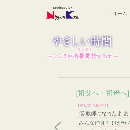
ホーム
[祖父へ・祖母へ
【第13次応募作品】
僕 教師になれたよ 
みんな仲良く けがせ