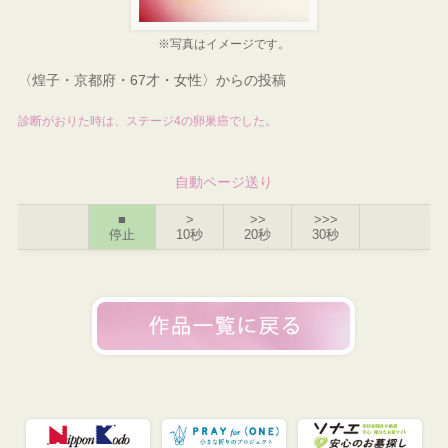
※写真はイメージです。
〈煌子・京都府・67才・女性〉からの投稿
診断がおりた時は、ステージ4の卵巣癌でした。
自動ページ送り
■
>
>>
>>>
停止
10秒
20秒
30秒