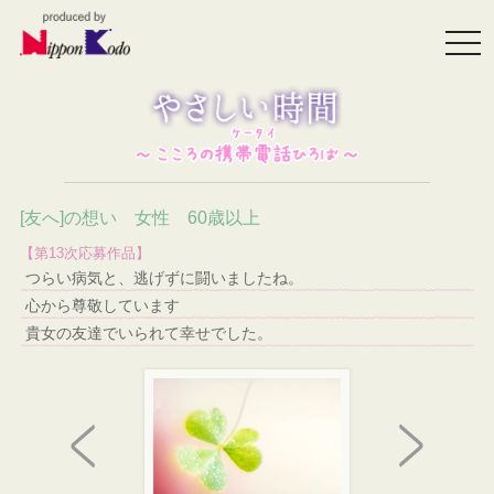
togg
navi
[友へ]の想い 女性 60歳以上
【第13次応募作品】
つらい病気と、逃げずに闘いましたね。
心から尊敬しています
貴女の友達でいられて幸せでした。