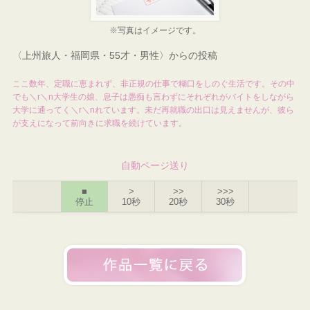
※写真はイメージです。
〈上州旅人・福岡県・55才・男性〉からの投稿
ここ数年、定職に恵まれず、非正規の仕事で糊口をしのぐ生活です。その中
でも＼r＼n大学生の娘、息子は愚痴も言わずにそれぞれがバイトをしながら
大学に通ってく＼r＼nれています。未だ再就職の出口は見えませんが、彼ら
が支えになって前向きに求職を続けています。
自動ページ送り
■
>
>>
>>>
停止
10秒
20秒
30秒