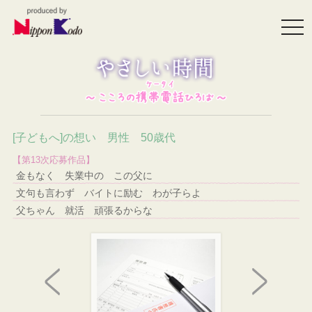
togg
navi
[子どもへ]の想い 男性 50歳代
【第13次応募作品】
金もなく 失業中の この父に
文句も言わず バイトに励む わが子らよ
父ちゃん 就活 頑張るからな