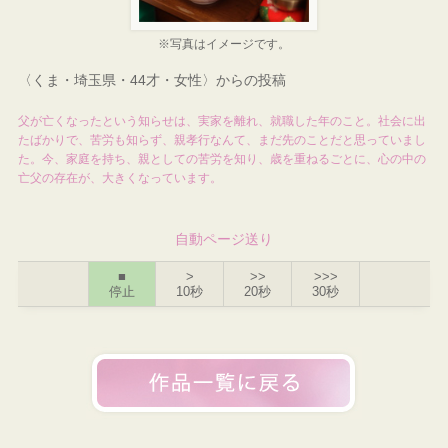
※写真はイメージです。
〈くま・埼玉県・44才・女性〉からの投稿
父が亡くなったという知らせは、実家を離れ、就職した年のこと。社会に出
たばかりで、苦労も知らず、親孝行なんて、まだ先のことだと思っていまし
た。今、家庭を持ち、親としての苦労を知り、歳を重ねるごとに、心の中の
亡父の存在が、大きくなっています。
自動ページ送り
■
>
>>
>>>
停止
10秒
20秒
30秒