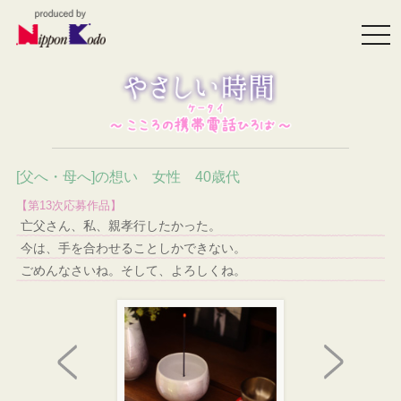
togg
navi
[父へ・母へ]の想い 女性 40歳代
【第13次応募作品】
亡父さん、私、親孝行したかった。
今は、手を合わせることしかできない。
ごめんなさいね。そして、よろしくね。