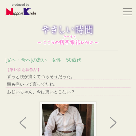
togg
navi
[父へ・母へ]の想い 女性 50歳代
【第13次応募作品】
ずっと腰が痛くてつらそうだった。
頭も痛いって言ってたね。
おじいちゃん、今は痛いとこない？