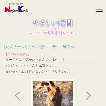
togg
navi
[愛犬リーベくんへ]の想い 男性 50歳代
【第13次応募作品】
リーベくん元気かい？遊んでいるかい？
パパさんもママさんも元気だよ。
まだそっちには行かないけど、会いたいね。