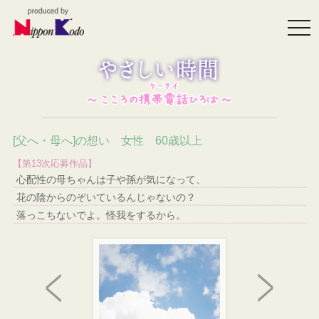
togg
navi
[父へ・母へ]の想い 女性 60歳以上
【第13次応募作品】
心配性の母ちゃんは子や孫が気になって、
花の陰からのぞいているんじゃないの？
落っこちないでよ。怪我をするから。