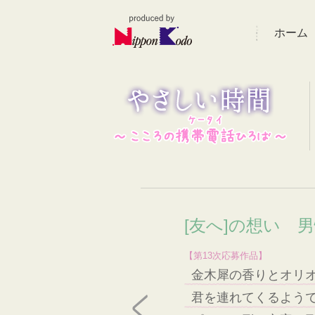
ホーム
[友へ]の想い 男
【第13次応募作品】
金木犀の香りとオリ
君を連れてくるよう