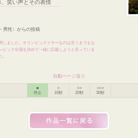
形、笑い声とその表情
才・男性〉からの投稿
周しました。オリンピックイヤーなのは言うまでもな
ンピック出場を決めて一緒に応援しようと言っていま
た。
自動ページ送り
■
>
>>
>>>
停止
10秒
20秒
30秒