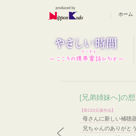
ホーム
[兄弟姉妹へ]の
【第13次応募作品】
母さんに新しい補聴
兄ちゃんのありがと