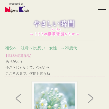
togg
navi
[祖父へ・祖母へ]の想い 女性 ～20歳代
【第13次応募作品】
ありがとう
今さらじゃなくて、今だから
こころの奥で、何度も言うね