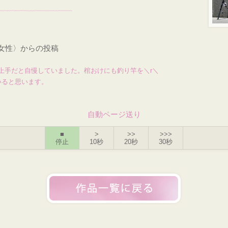
！
・女性〉からの投稿
上手だと自慢していました。棺おけにも釣り竿を＼r＼
いると思います。
自動ページ送り
■
>
>>
>>>
停止
10秒
20秒
30秒