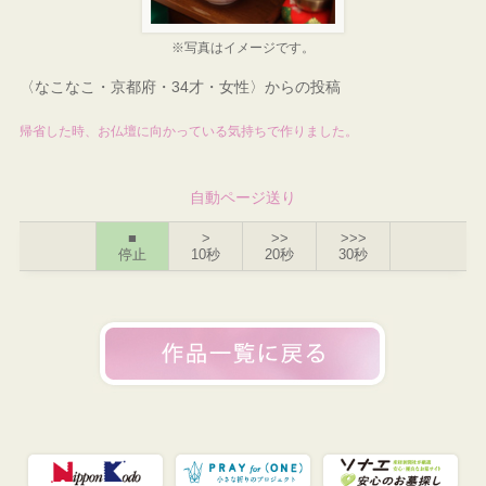
※写真はイメージです。
〈なこなこ・京都府・34才・女性〉からの投稿
帰省した時、お仏壇に向かっている気持ちで作りました。
自動ページ送り
■
>
>>
>>>
停止
10秒
20秒
30秒