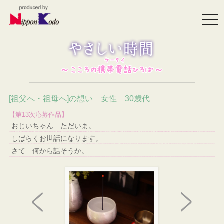
togg
navi
[祖父へ・祖母へ]の想い 女性 30歳代
【第13次応募作品】
おじいちゃん ただいま。
しばらくお世話になります。
さて 何から話そうか。