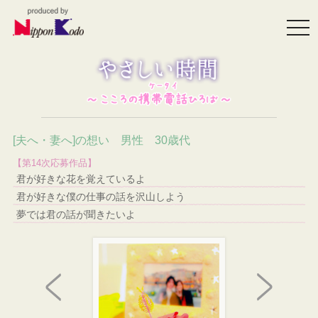
togg
navi
[夫へ・妻へ]の想い 男性 30歳代
【第14次応募作品】
君が好きな花を覚えているよ
君が好きな僕の仕事の話を沢山しよう
夢では君の話が聞きたいよ