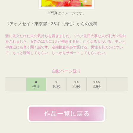
※写真はイメージです。
〈アオノセイ・東京都・33才・男性〉からの投稿
妻に先立たれた夫の気持ちを書きました。＼r＼n先日大事な人が乳ガン告知
をされました、女性の11人に1人が罹患する病。亡くなる人もいる。テレビ
や身近にも良く聞く話です。定期検査を必ず受ける。男性も乳ガンについ
て、もっと理解してもらい、しっかりサポートしてもらいたい。
自動ページ送り
■
>
>>
>>>
停止
10秒
20秒
30秒