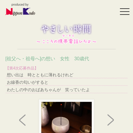
togg
navi
[祖父へ・祖母へ]の想い 女性 30歳代
【第4次応募作品】
想い出は 時とともに薄れるけれど
お線香の匂いがすると
わたしの中のおばあちゃんが 笑っていたよ