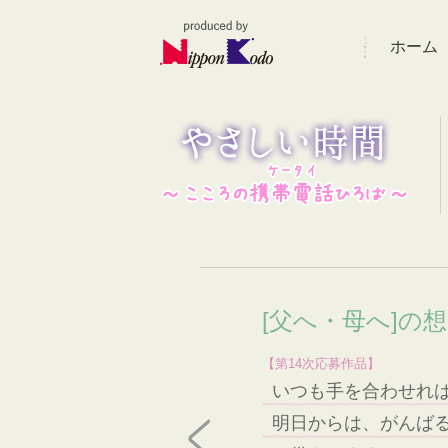
ホーム
[父へ・母へ]の
【第14次応募作品】
いつも手を合わせれ
明日からは、がんば