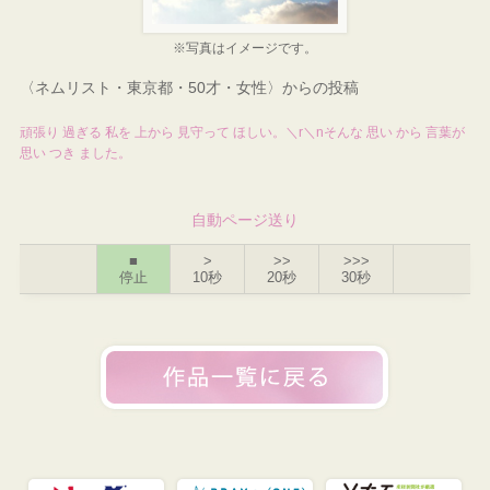
※写真はイメージです。
〈ネムリスト・東京都・50才・女性〉からの投稿
頑張り 過ぎる 私を 上から 見守って ほしい。＼r＼nそんな 思い から 言葉が
思い つき ました。
自動ページ送り
■
>
>>
>>>
停止
10秒
20秒
30秒