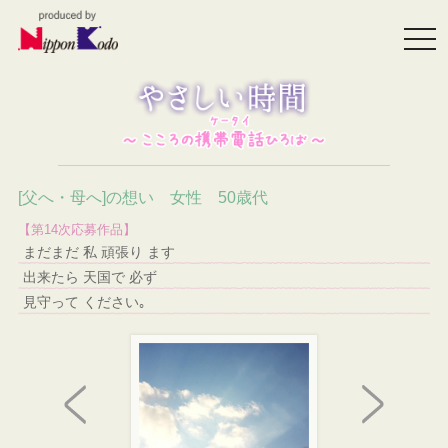
togg
navi
[父へ・母へ]の想い 女性 50歳代
【第14次応募作品】
まだまだ 私 頑張り ます
出来たら 天国で 必ず
見守って ください｡