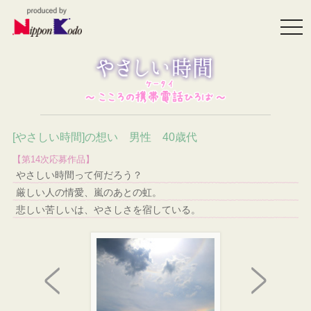
togg
navi
[やさしい時間]の想い 男性 40歳代
【第14次応募作品】
やさしい時間って何だろう？
厳しい人の情愛、嵐のあとの虹。
悲しい苦しいは、やさしさを宿している。