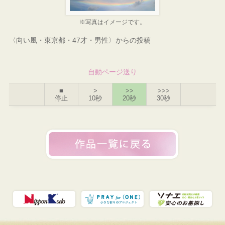
※写真はイメージです。
〈向い風・東京都・47才・男性〉からの投稿
自動ページ送り
■
>
>>
>>>
停止
10秒
20秒
30秒