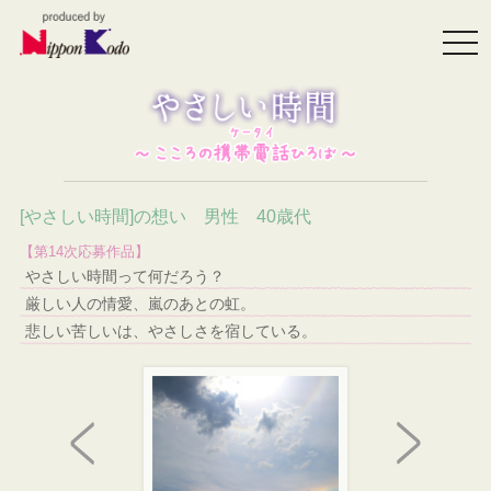
togg
navi
[やさしい時間]の想い 男性 40歳代
【第14次応募作品】
やさしい時間って何だろう？
厳しい人の情愛、嵐のあとの虹。
悲しい苦しいは、やさしさを宿している。