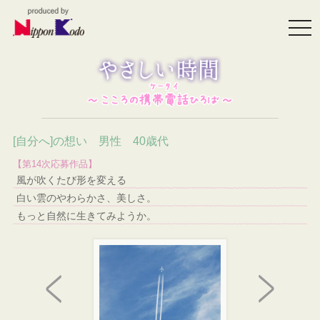
togg
navi
[自分へ]の想い 男性 40歳代
【第14次応募作品】
風が吹くたび形を変える
白い雲のやわらかさ、美しさ。
もっと自然に生きてみようか。