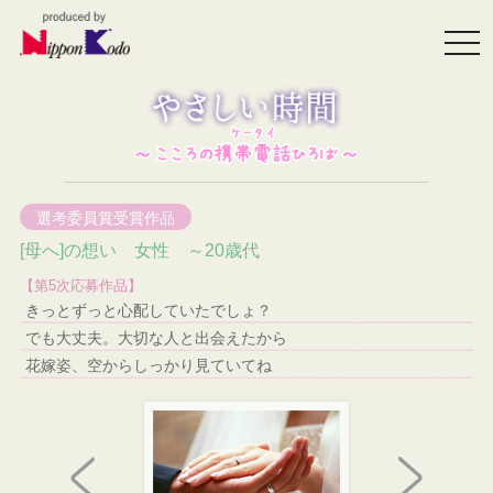
togg
navi
選考委員賞受賞作品
[母へ]の想い 女性 ～20歳代
【第5次応募作品】
きっとずっと心配していたでしょ？
でも大丈夫。大切な人と出会えたから
花嫁姿、空からしっかり見ていてね