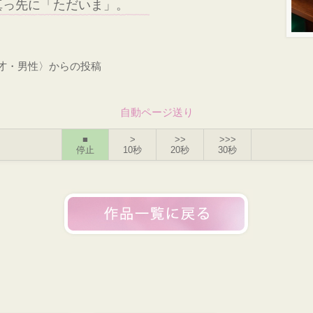
真っ先に「ただいま」。
0才・男性〉からの投稿
自動ページ送り
■
>
>>
>>>
停止
10秒
20秒
30秒