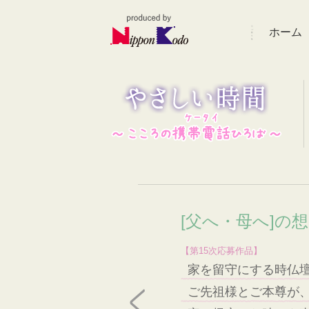
ホーム
[父へ・母へ]の
【第15次応募作品】
家を留守にする時仏
ご先祖様とご本尊が