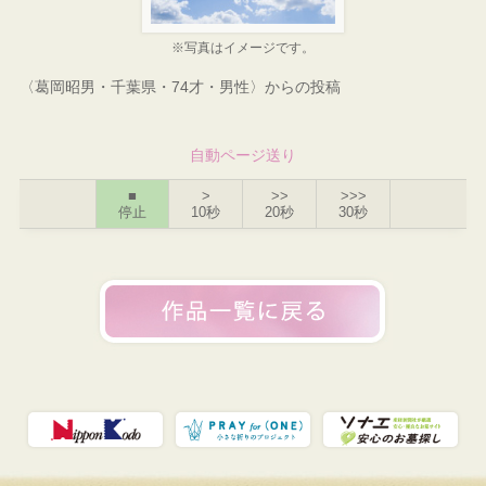
※写真はイメージです。
〈葛岡昭男・千葉県・74才・男性〉からの投稿
自動ページ送り
■
>
>>
>>>
停止
10秒
20秒
30秒