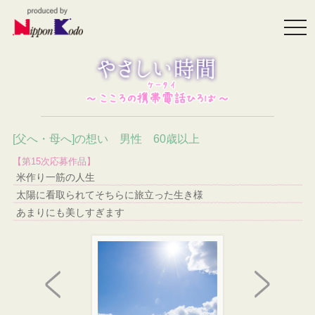
togg
navi
[父へ・母へ]の想い 男性 60歳以上
【第15次応募作品】
米作り一筋の人生
太陽に看取られてそちらに旅立った生き様
あまりにも美しすぎます