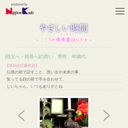
togg
navi
[祖父へ・祖母へ]の想い 男性 40歳代
【第15次応募作品】
仏壇の前で話すこと、思い出や未来の事、
笑ってる顔の前で手を合わせて、
じいちゃん、いつもありがとね