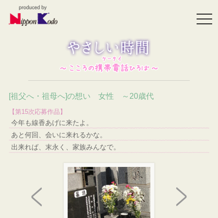
togg
navi
[祖父へ・祖母へ]の想い 女性 ～20歳代
【第15次応募作品】
今年も線香あげに来たよ。
あと何回、会いに来れるかな。
出来れば、末永く、家族みんなで。