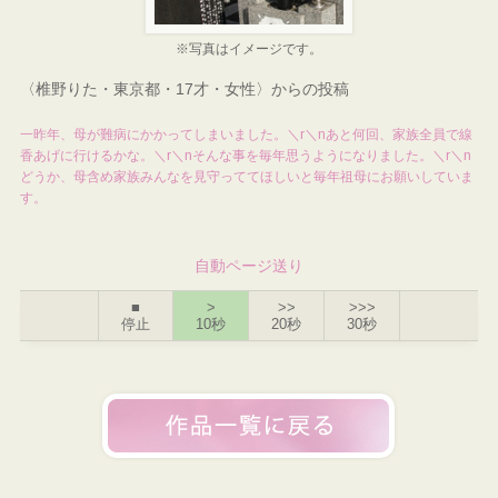
※写真はイメージです。
〈椎野りた・東京都・17才・女性〉からの投稿
一昨年、母が難病にかかってしまいました。＼r＼nあと何回、家族全員で線
香あげに行けるかな。＼r＼nそんな事を毎年思うようになりました。＼r＼n
どうか、母含め家族みんなを見守っててほしいと毎年祖母にお願いしていま
す。
自動ページ送り
■
>
>>
>>>
停止
10秒
20秒
30秒