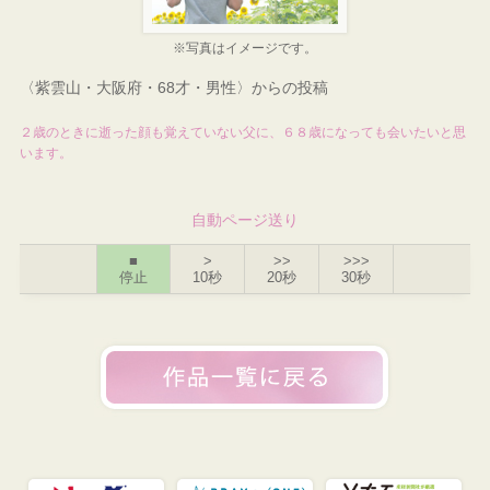
※写真はイメージです。
〈紫雲山・大阪府・68才・男性〉からの投稿
２歳のときに逝った顔も覚えていない父に、６８歳になっても会いたいと思
います。
自動ページ送り
■
>
>>
>>>
停止
10秒
20秒
30秒