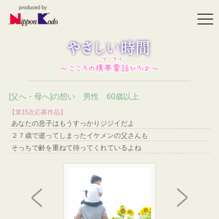
togg
navi
[父へ・母へ]の想い 男性 60歳以上
【第15次応募作品】
あなたの息子はもうすっかりジジイだよ
２７歳で逝ってしまったイケメンの父さんも
そっちで齢を重ねて待ってくれているよね