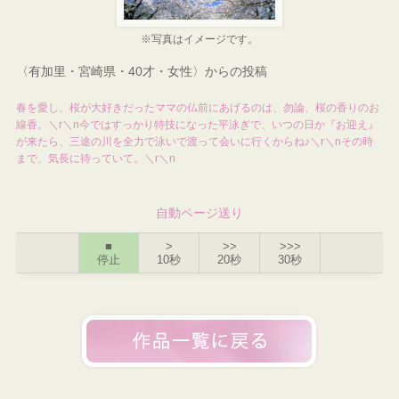
※写真はイメージです。
〈有加里・宮崎県・40才・女性〉からの投稿
春を愛し、桜が大好きだったママの仏前にあげるのは、勿論、桜の香りのお
線香。＼r＼n今ではすっかり特技になった平泳ぎで、いつの日か『お迎え』
が来たら、三途の川を全力で泳いで渡って会いに行くからね♪＼r＼nその時
まで、気長に待っていて。＼r＼n
自動ページ送り
■
>
>>
>>>
停止
10秒
20秒
30秒