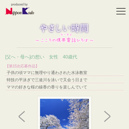
togg
navi
[父へ・母へ]の想い 女性 40歳代
【第15次応募作品】
子供の頃ママに無理やり通わされた水泳教室
特技の平泳ぎで三途川を泳いで又会う日まで
ママの好きな桜の線香の香りを楽しんでいて