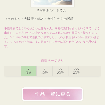
※写真はイメージです。
〈さわやん・大阪府・45才・女性〉からの投稿
不妊治療でようやく授かった赤ちゃん。幸せの期間もあっという間で、すぐ
出血し、１ヶ月で小さな小さな赤ちゃんは私の体から天国へと旅立ちまし
た。＼r＼n私の最初で最後の子供でした。＼r＼n私達もいつか天国にいきま
す。＼r＼nそのときは、３人家族として幸せに暮らせたらいいなと思いま
す。
自動ページ送り
■
>
>>
>>>
停止
10秒
20秒
30秒