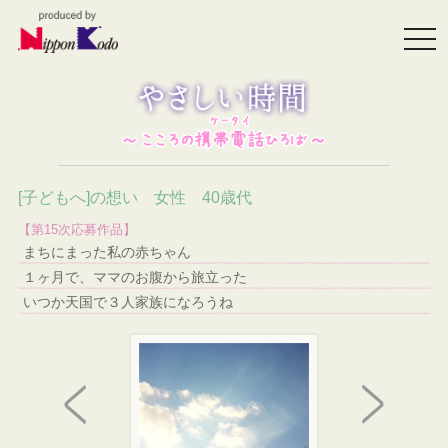
togg
navi
[子どもへ]の想い 女性 40歳代
【第15次応募作品】
まちにまった私の赤ちゃん
１ヶ月で、ママのお腹から旅立った
いつか天国で３人家族になろうね