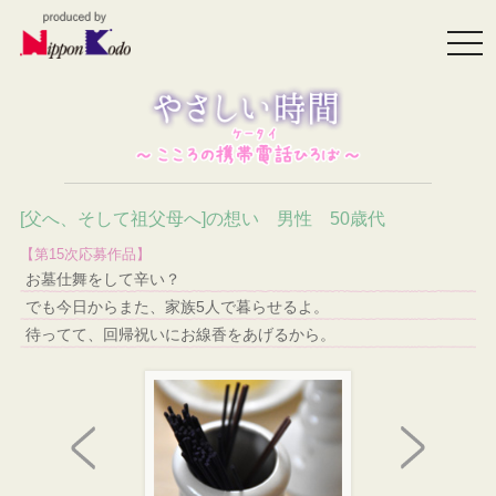
togg
navi
[父へ、そして祖父母へ]の想い 男性 50歳代
【第15次応募作品】
お墓仕舞をして辛い？
でも今日からまた、家族5人で暮らせるよ。
待ってて、回帰祝いにお線香をあげるから。