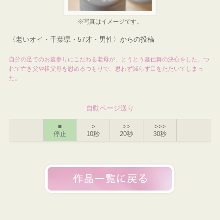
※写真はイメージです。
〈老いオイ・千葉県・57才・男性〉からの投稿
自分の足でのお墓参りにこだわる老母が、とうとう墓仕舞の決心をした。つ
れて亡き父や祖父母を慰めるつもりで、思わず減らず口をたたいてしまっ
た。
自動ページ送り
■
>
>>
>>>
停止
10秒
20秒
30秒