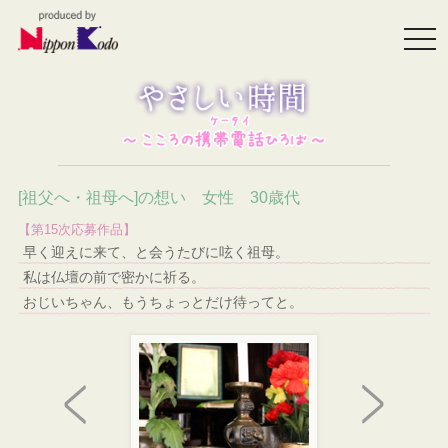
togg
navi
[祖父へ・祖母へ]の想い 女性 30歳代
【第15次応募作品】
早く迎えに来て、と会うたびに呟く祖母。
私は仏壇の前で密かに祈る。
おじいちゃん、もうちょっとだけ待ってと。