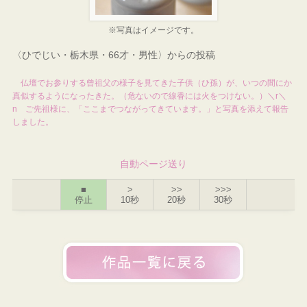
※写真はイメージです。
〈ひでじい・栃木県・66才・男性〉からの投稿
仏壇でお参りする曾祖父の様子を見てきた子供（ひ孫）が、いつの間にか
真似するようになったきた。（危ないので線香には火をつけない。）＼r＼
n ご先祖様に、「ここまでつながってきています。」と写真を添えて報告
しました。
自動ページ送り
■
>
>>
>>>
停止
10秒
20秒
30秒