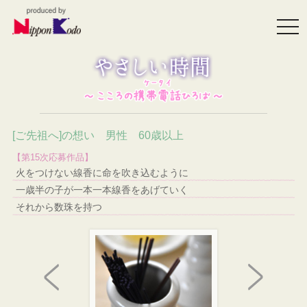
togg
navi
[ご先祖へ]の想い 男性 60歳以上
【第15次応募作品】
火をつけない線香に命を吹き込むように
一歳半の子が一本一本線香をあげていく
それから数珠を持つ