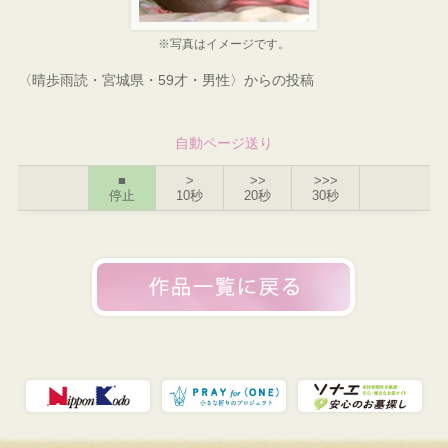
※写真はイメージです。
〈晴歩雨読・宮城県・59才・男性〉からの投稿
自動ページ送り
■
>
>>
>>>
停止
10秒
20秒
30秒