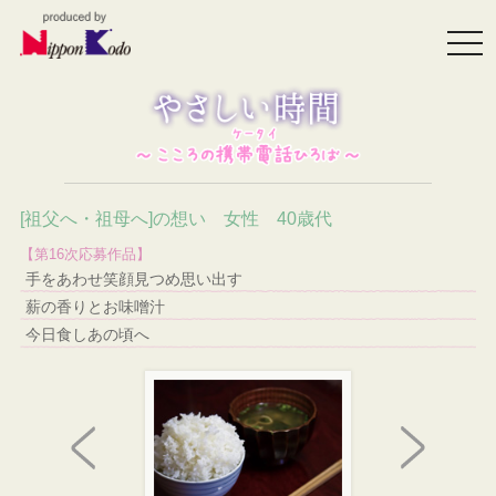
togg
navi
[祖父へ・祖母へ]の想い 女性 40歳代
【第16次応募作品】
手をあわせ笑顔見つめ思い出す
薪の香りとお味噌汁
今日食しあの頃へ