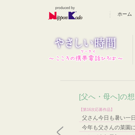
ホーム
[父へ・母へ]の
【第16次応募作品】
父さん今日も暑い一
今年も父さんの菜園