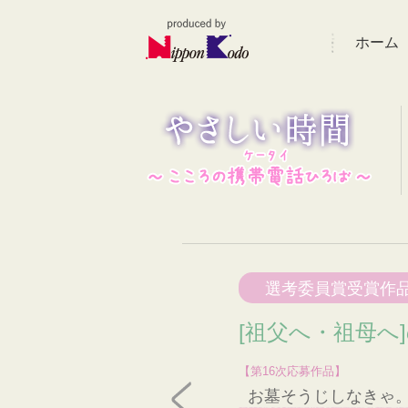
ホーム
選考委員賞受賞作
[祖父へ・祖母へ
【第16次応募作品】
お墓そうじしなきゃ