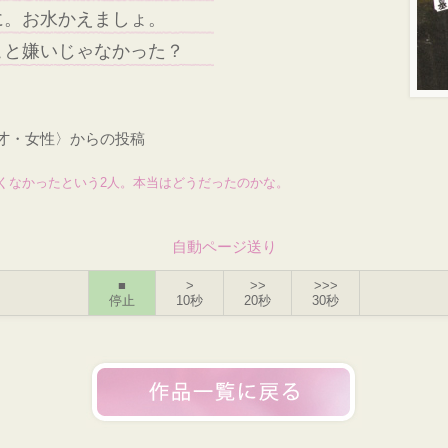
に。お水かえましょ。
こと嫌いじゃなかった？
1才・女性〉からの投稿
くなかったという2人。本当はどうだったのかな。
自動ページ送り
■
>
>>
>>>
停止
10秒
20秒
30秒