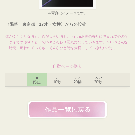
※写真はイメージです。
〈陽菜・東京都・17才・女性〉からの投稿
体がくたくたな時も、心がつらい時も、＼r＼nお香の香りに包まれて心のケ
ータイでつぶやくと、＼r＼nじんわり元気になっていきます。＼r＼nどんな
に時間に追われていても、そんなひと時を大切にしていきたいです。
自動ページ送り
■
>
>>
>>>
停止
10秒
20秒
30秒