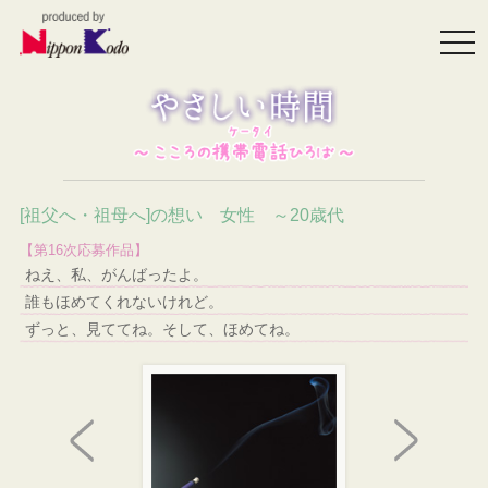
togg
navi
[祖父へ・祖母へ]の想い 女性 ～20歳代
【第16次応募作品】
ねえ、私、がんばったよ。
誰もほめてくれないけれど。
ずっと、見ててね。そして、ほめてね。