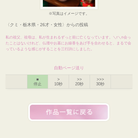
※写真はイメージです。
〈クミ・栃木県・26才・女性〉からの投稿
私の祖父、祖母は、私が生まれるずっと前に亡くなっています。＼r＼n会っ
たことはないけれど、仏壇やお墓にお線香をあげ手を合わせると、まるで会
っているような感じがすることを三行詩にしました。
自動ページ送り
■
>
>>
>>>
停止
10秒
20秒
30秒