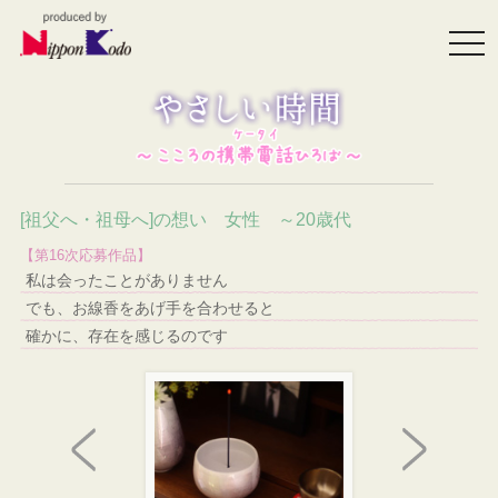
togg
navi
[祖父へ・祖母へ]の想い 女性 ～20歳代
【第16次応募作品】
私は会ったことがありません
でも、お線香をあげ手を合わせると
確かに、存在を感じるのです