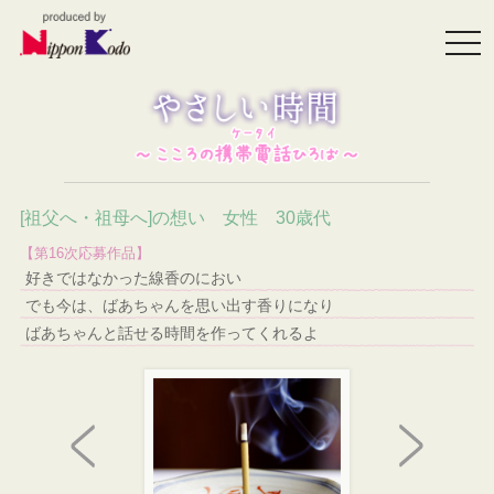
togg
navi
[祖父へ・祖母へ]の想い 女性 30歳代
【第16次応募作品】
好きではなかった線香のにおい
でも今は、ばあちゃんを思い出す香りになり
ばあちゃんと話せる時間を作ってくれるよ