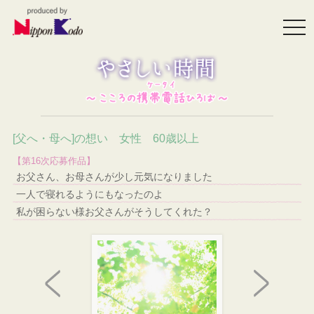
togg
navi
[父へ・母へ]の想い 女性 60歳以上
【第16次応募作品】
お父さん、お母さんが少し元気になりました
一人で寝れるようにもなったのよ
私が困らない様お父さんがそうしてくれた？