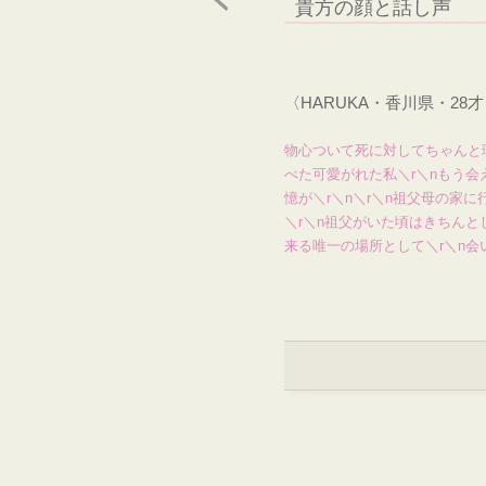
貴方の顔と話し声
〈HARUKA・香川県・2
物心ついて死に対してちゃんと
べた可愛がれた私＼r＼nもう
憶が＼r＼n＼r＼n祖父母の家
＼r＼n祖父がいた頃はきちんと
来る唯一の場所として＼r＼n会