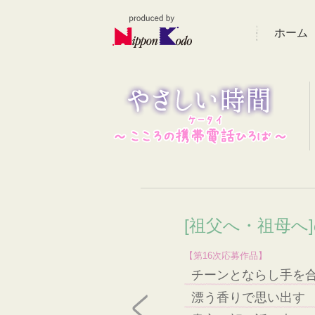
ホーム
[祖父へ・祖母へ
【第16次応募作品】
チーンとならし手を
漂う香りで思い出す