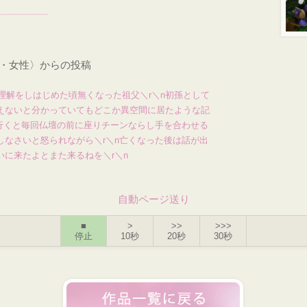
8才・女性〉からの投稿
理解をしはじめた頃無くなった祖父＼r＼n初孫として
会えないと分かっていてもどこか異空間に居たような記
に行くと毎回仏壇の前に座りチーンならし手を合わせる
しなさいと怒られながら＼r＼n亡くなった後は話が出
いに来たよとまた来るねを＼r＼n
自動ページ送り
■
>
>>
>>>
停止
10秒
20秒
30秒