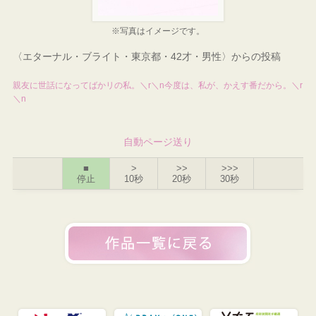
※写真はイメージです。
〈エターナル・ブライト・東京都・42才・男性〉からの投稿
親友に世話になってばかリの私。＼r＼n今度は、私が、かえす番だから。＼r
＼n
自動ページ送り
■
>
>>
>>>
停止
10秒
20秒
30秒