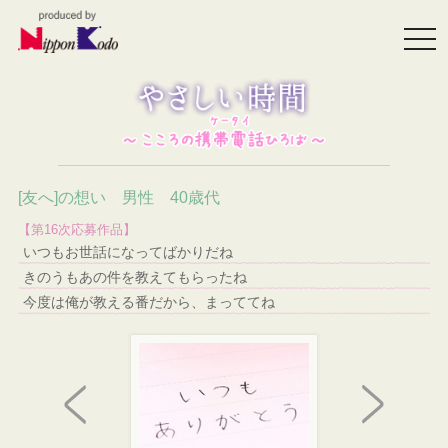
togg
navi
[友へ]の想い 男性 40歳代
【第16次応募作品】
いつもお世話になってばかりだね
きのうもあの件を教えてもらったね
今度は俺が教える番だから、まっててね