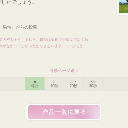
雑したでしょう。
才・男性〉からの投稿
で天寿を全うしました。最期は認知症が進んでよくわ
みがなかってよかったかなと思います。＼r＼nしか
自動ページ送り
■
>
>>
>>>
停止
10秒
20秒
30秒