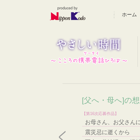
ホーム
[父へ・母へ]の
【第16次応募作品】
お母さん、お父さん
震災忌に逝くから