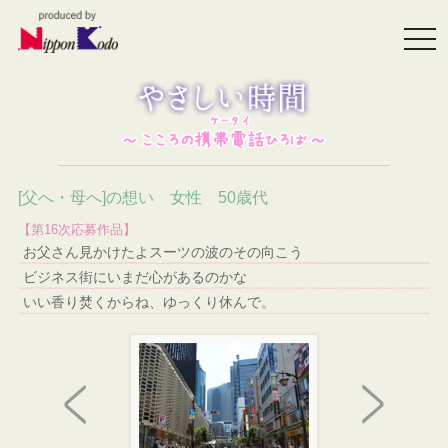
togg
navi
[父へ・母へ]の想い 女性 50歳代
【第16次応募作品】
お父さん見かけたよスーツの波のその向こう
ビジネス街にいまだ心があるのかな
いい香り焚くからね、ゆっくり休んで。