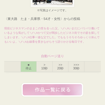
※写真はイメージです。
〈東大路 たま・兵庫県・54才・女性〉からの投稿
現役ビジネスマンのままこの世を去った父。＼r＼nいまだにバリバリ働いて
いるような気がして＼r＼nかつて父が闊歩したビジネス街でその姿を探して
しまいます。＼r＼n仕事一途な父でした。でももうそろそろゆっくり休んで
もいいよ。＼r＼nお線香を焚きながらそう語りかける毎日です。
自動ページ送り
■
>
>>
>>>
停止
10秒
20秒
30秒